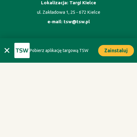
Lokalizacja: Targi Kielce
ul. Zakładowa 1, 25 - 672 Kielce
e-mail:
tsw@tsw.pl
ORGANIZATOR
✕
Zainstaluj
Pobierz aplikację targową TSW
Oficyna Wydawnicza Oikos sp. z o.o.
ul. Kaliska 1m. 7, 02 - 316 Warszawa
tel. +48 693 074 666
Polityka Prywatności
Regulamin TSW 2027 dla Zwiedzających