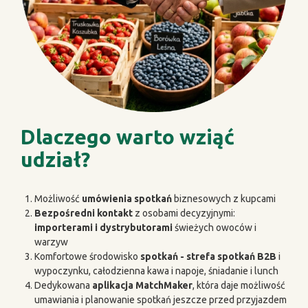
Dlaczego warto wziąć
udział?
Możliwość
umówienia spotkań
biznesowych z kupcami
Bezpośredni kontakt
z osobami decyzyjnymi:
importerami i dystrybutorami
świeżych owoców i
warzyw
Komfortowe środowisko
spotkań - strefa spotkań B2B
i
wypoczynku, całodzienna kawa i napoje, śniadanie i lunch
Dedykowana
aplikacja MatchMaker
, która daje możliwość
umawiania i planowanie spotkań jeszcze przed przyjazdem