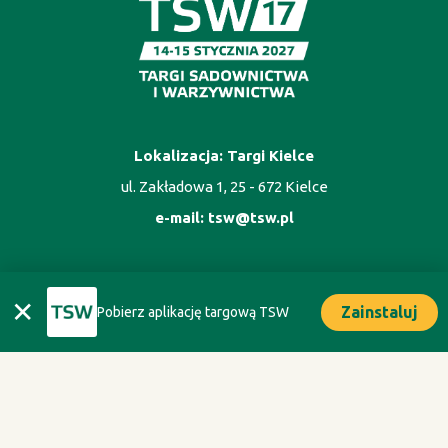
Lokalizacja: Targi Kielce
ul. Zakładowa 1, 25 - 672 Kielce
e-mail:
tsw@tsw.pl
ORGANIZATOR
✕
Zainstaluj
Pobierz aplikację targową TSW
Oficyna Wydawnicza Oikos sp. z o.o.