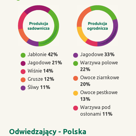
Jabłonie
42%
Jagodowe
33%
Jagodowe
21%
Warzywa polowe
22%
Wiśnie
14%
Owoce ziarnkowe
Grusze
12%
20%
Śliwy
11%
Owoce pestkowe
13%
Warzywa pod
osłonami
11%
Odwiedzający - Polska