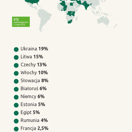
Ukraina
19%
Litwa
15%
Czechy
13%
Włochy
10%
Słowacja
8%
Białoruś
6%
Niemcy
6%
Estonia
5%
Egipt
5%
Rumunia
4%
Francja
2,5%