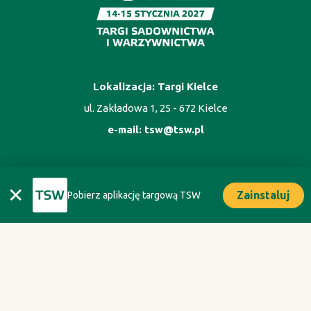
Lokalizacja: Targi Kielce
ul. Zakładowa 1, 25 - 672 Kielce
e-mail:
tsw@tsw.pl
ORGANIZATOR
✕
Zainstaluj
Pobierz aplikację targową TSW
Oficyna Wydawnicza Oikos sp. z o.o.
ul. Kaliska 1m. 7, 02 - 316 Warszawa