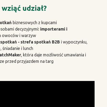
 wziąć udział?
potkań
biznesowych z kupcami
osobami decyzyjnymi:
importerami i
h owoców i warzyw
o
spotkań - strefa spotkań B2B
i wypoczynku,
 śniadanie i lunch
MatchMaker
, która daje możliwość umawiania i
ze przed przyjazdem na targ