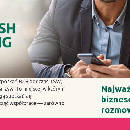
spotkań B2B podczas TSW,
Najważ
arzyw. To miejsce, w którym
gą spotkać się
biznes
ocząć współprace — zarówno
rozmo