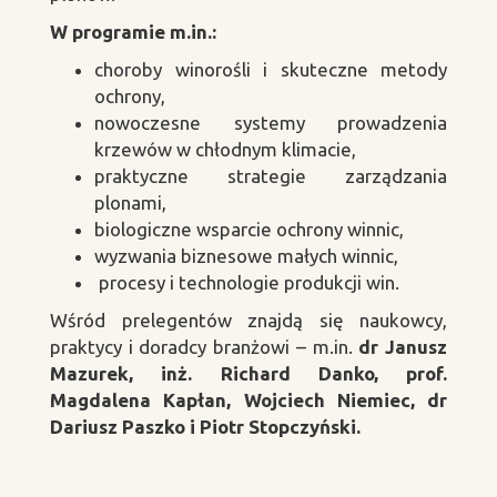
W programie m.in.:
choroby winoro
śli i skuteczne metody
ochrony,
nowoczesne systemy prowadzenia
krzew
ów w ch
łodnym klimacie,
praktyczne strategie zarz
ądzania
plonami,
biologiczne wsparcie ochrony winnic,
wyzwania biznesowe ma
łych winnic,
procesy i technologie produkcji win.
W
śr
ód prelegentów znajd
ą się naukowcy,
praktycy i doradcy branżowi
– m.in.
dr Janusz
Mazurek, in
ż. Richard Danko, prof.
Magdalena Kapłan, Wojciech Niemiec, dr
Dariusz Paszko i Piotr Stopczyński.