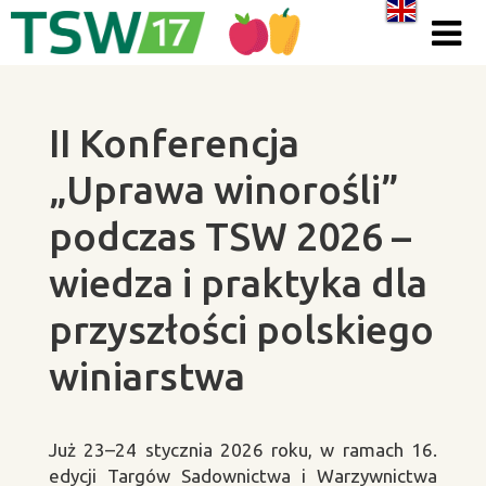
Skip to content
II Konferencja
„Uprawa winorośli”
podczas TSW 2026 –
wiedza i praktyka dla
przyszłości polskiego
winiarstwa
Ju
ż 23
–24 stycznia 2026 roku, w ramach 16.
edycji Targ
ów Sadownictwa i Warzywnictwa