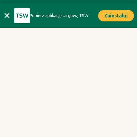
✕
Zainstaluj
Pobierz aplikację targową TSW
ORGANIZATOR
Oficyna Wydawnicza Oikos sp. z o.o.
ul. Kaliska 1m. 7, 02 - 316 Warszawa
tel. +48 693 074 666
Polityka Prywatności
Regulamin TSW 2027 dla Zwiedzających
Regulamin uczestnictwa w PFC 2027
Regulamin TSW 2027 dla Wystawców