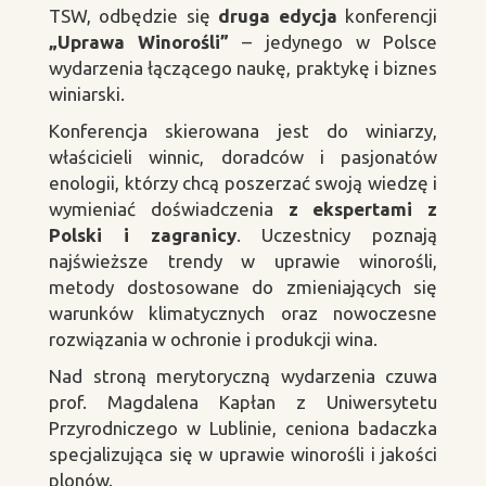
TSW, odb
ędzie się
druga edycja
konferencji
„Uprawa Winoro
śli”
– jedynego w Polsce
wydarzenia
łączącego naukę, praktykę i biznes
winiarski.
Konferencja skierowana jest do winiarzy,
w
łaścicieli winnic, doradc
ów i pasjonatów
enologii, którzy chc
ą poszerzać swoją wiedzę i
wymieniać doświadczenia
z ekspertami z
Polski i zagranicy
. Uczestnicy poznają
najświeższe trendy w uprawie winorośli,
metody dostosowane do zmieniających się
warunk
ów klimatycznych oraz nowoczesne
rozwi
ązania w ochronie i produkcji wina.
Nad stron
ą merytoryczną wydarzenia czuwa
prof. Magdalena Kapłan z Uniwersytetu
Przyrodniczego w Lublinie, ceniona badaczka
specjalizująca się w uprawie winorośli i jakości
plon
ów.