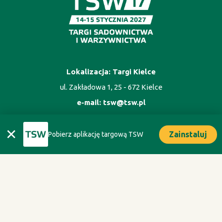
Lokalizacja: Targi Kielce
ul. Zakładowa 1, 25 - 672 Kielce
e-mail:
tsw@tsw.pl
✕
Zainstaluj
Pobierz aplikację targową TSW
ORGANIZATOR
Oficyna Wydawnicza Oikos sp. z o.o.
ul. Kaliska 1m. 7, 02 - 316 Warszawa