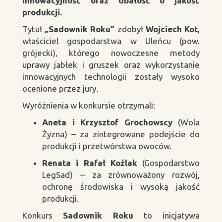
innowacyjność oraz dbałość o jakość
produkcji.
Tytuł
„Sadownik Roku”
zdobył
Wojciech Kot
,
właściciel gospodarstwa w Uleńcu (pow.
grójecki), którego nowoczesne metody
uprawy jabłek i gruszek oraz wykorzystanie
innowacyjnych technologii zostały wysoko
ocenione przez jury.
Wyróżnienia w konkursie otrzymali:
Aneta i Krzysztof Grochowscy
(Wola
Żyzna) – za zintegrowane podejście do
produkcji i przetwórstwa owoców.
Renata i Rafał Koźlak
(Gospodarstwo
LegSad) – za zrównoważony rozwój,
ochronę środowiska i wysoką jakość
produkcji.
Konkurs
Sadownik Roku
to inicjatywa