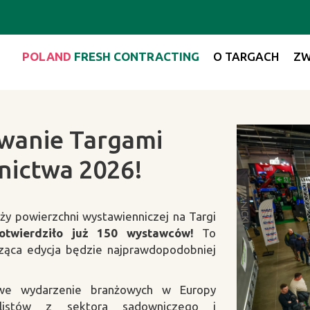
POLAND
FRESH CONTRACTING
O TARGACH
ZW
wanie Targami
nictwa 2026!
y powierzchni wystawienniczej na Targi
twierdziło już 150 wystawców!
To
ząca edycja będzie najprawdopodobniej
żowe wydarzenie branżowych w Europy
nalistów z sektora sadowniczego i