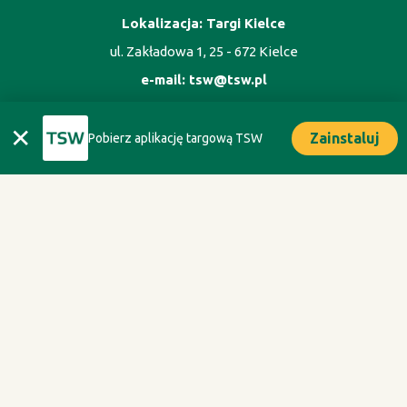
Lokalizacja: Targi Kielce
ul. Zakładowa 1, 25 - 672 Kielce
e-mail:
tsw@tsw.pl
✕
Zainstaluj
Pobierz aplikację targową TSW
ORGANIZATOR
Oficyna Wydawnicza Oikos sp. z o.o.
ul. Kaliska 1m. 7, 02 - 316 Warszawa
tel. +48 693 074 666
Polityka Prywatności