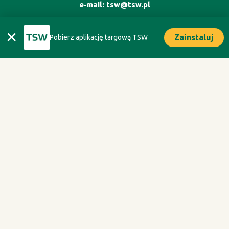
e-mail:
tsw@tsw.pl
✕
Zainstaluj
Pobierz aplikację targową TSW
ORGANIZATOR
Oficyna Wydawnicza Oikos sp. z o.o.
ul. Kaliska 1m. 7, 02 - 316 Warszawa
tel. +48 693 074 666
Polityka Prywatności
Regulamin TSW 2027 dla Zwiedzających
Regulamin uczestnictwa w PFC 2027
Regulamin TSW 2027 dla Wystawców