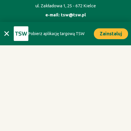
ul. Zakładowa 1, 25 - 672 Kielce
e-mail:
tsw@tsw.pl
✕
Zainstaluj
Pobierz aplikację targową TSW
ORGANIZATOR
Oficyna Wydawnicza Oikos sp. z o.o.
ul. Kaliska 1m. 7, 02 - 316 Warszawa
tel. +48 693 074 666
Polityka Prywatności
Regulamin TSW 2027 dla Zwiedzających