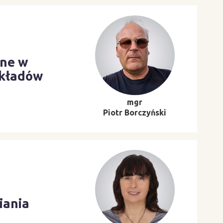
ane w
akładów
mgr
Piotr Borczyński
iania