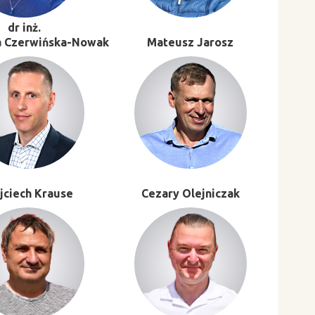
dr inż.
a Czerwińska-Nowak
Mateusz Jarosz
jciech Krause
Cezary Olejniczak