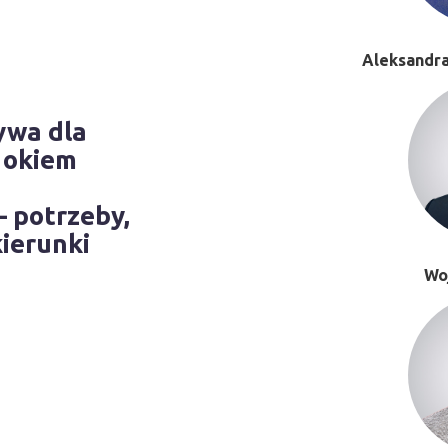
Aleksandr
ywa dla
 okiem
 potrzeby,
kierunki
Wo