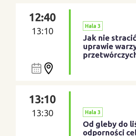
12:40
Hala 3
13:10
Jak nie straci
uprawie warzy
przetwórczyc
13:10
13:30
Hala 3
Od gleby do l
odporności ce