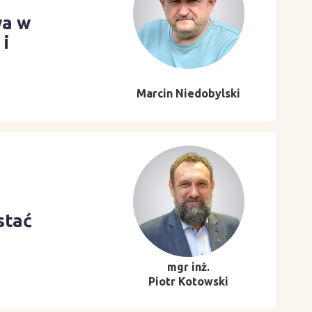
wa w
 i
Marcin Niedobylski
stać
mgr inż.
Piotr Kotowski