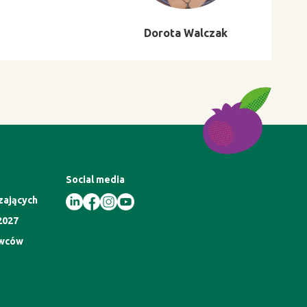
Dorota Walczak
Social media
zających
2027
awców